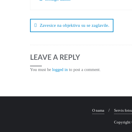
Zavesice na objektivu su se zaglavile.
LEAVE A REPLY
You must be
logged in
to post a comment.
O nama
Servis foto
Copyright 