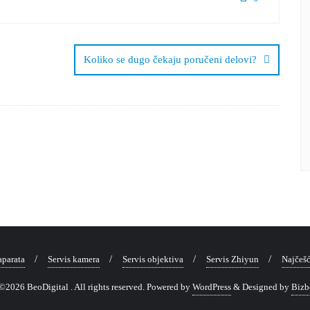
Koliko se dugo čekaju poručeni delovi?
aparata
Servis kamera
Servis objektiva
Servis Zhiyun
Najčešć
©2026 BeoDigital . All rights reserved.
Powered by
WordPress
&
Designed by
Bizb