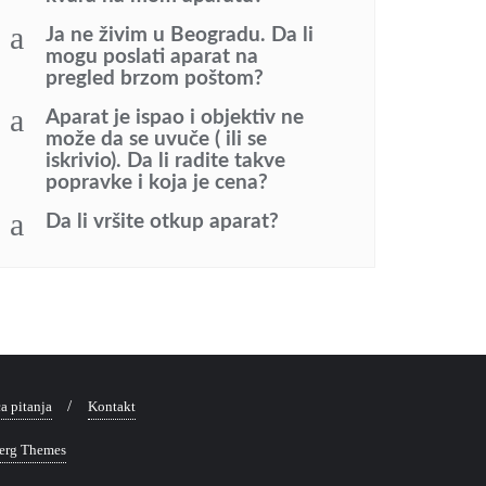
a
Ja ne živim u Beogradu. Da li
mogu poslati aparat na
pregled brzom poštom?
a
Aparat je ispao i objektiv ne
može da se uvuče ( ili se
iskrivio). Da li radite takve
popravke i koja je cena?
a
Da li vršite otkup aparat?
a pitanja
Kontakt
erg Themes