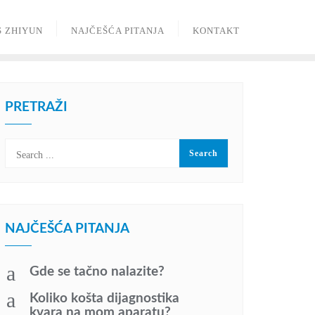
S ZHIYUN
NAJČEŠĆA PITANJA
KONTAKT
PRETRAŽI
NAJČEŠĆA PITANJA
a
Gde se tačno nalazite?
a
Koliko košta dijagnostika
kvara na mom aparatu?